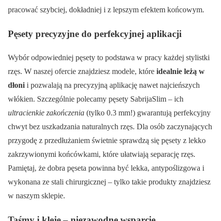
pracować szybciej, dokładniej i z lepszym efektem końcowym.
Pęsety precyzyjne do perfekcyjnej aplikacji
Wybór odpowiedniej pęsety to podstawa w pracy każdej stylistki
rzęs. W naszej ofercie znajdziesz modele, które
idealnie leżą w
dłoni
i pozwalają na precyzyjną aplikację nawet najcieńszych
włókien. Szczególnie polecamy pęsety SabrijaSlim – ich
ultracienkie zakończenia
(tylko 0.3 mm!) gwarantują perfekcyjny
chwyt bez uszkadzania naturalnych rzęs. Dla osób zaczynających
przygodę z przedłużaniem świetnie sprawdzą się pęsety z lekko
zakrzywionymi końcówkami, które ułatwiają separację rzęs.
Pamiętaj, że dobra pęseta powinna być lekka, antypoślizgowa i
wykonana ze stali chirurgicznej – tylko takie produkty znajdziesz
w naszym sklepie.
Taśmy i kleje – niezawodne wsparcie