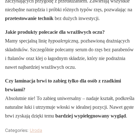
zaczynających przygodę z przedłużaniem. Zawierają wszystkie
niezbędne narzędzia i próbki różnych typów rzęs, pozwalając na
przetestowanie technik
bez dużych inwestycji.
Jakie produkty polecacie dla wrażliwych oczu?
Mamy specjalną linię
hypoalergiczną
, pozbawioną drażniących
składników. Szczególnie polecamy serum do rzęs bez parabenów
i ftalanów oraz klej o łagodnym składzie, który nie podrażnia
nawet najbardziej wrażliwych oczu.
Czy laminacja brwi to zabieg tylko dla osób z rzadkimi
brwiami?
Absolutnie nie! To zabieg uniwersalny – nadaje kształt, podkreśla
naturalne łuki i utrzymuje włoski w idealnej pozycji. Nawet gęste
brwi zyskają dzięki temu
bardziej wypielęgnowany wygląd
.
Categories:
Uroda