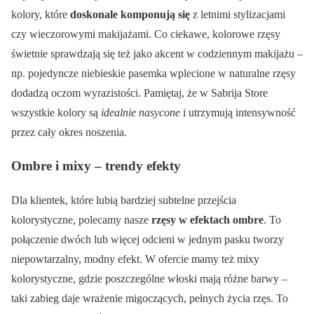
kolory, które
doskonale komponują się
z letnimi stylizacjami
czy wieczorowymi makijażami. Co ciekawe, kolorowe rzęsy
świetnie sprawdzają się też jako akcent w codziennym makijażu –
np. pojedyncze niebieskie pasemka wplecione w naturalne rzęsy
dodadzą oczom wyrazistości. Pamiętaj, że w Sabrija Store
wszystkie kolory są
idealnie nasycone
i utrzymują intensywność
przez cały okres noszenia.
Ombre i mixy – trendy efekty
Dla klientek, które lubią bardziej subtelne przejścia
kolorystyczne, polecamy nasze
rzęsy w efektach ombre
. To
połączenie dwóch lub więcej odcieni w jednym pasku tworzy
niepowtarzalny, modny efekt. W ofercie mamy też mixy
kolorystyczne, gdzie poszczególne włoski mają różne barwy –
taki zabieg daje wrażenie migoczących, pełnych życia rzęs. To