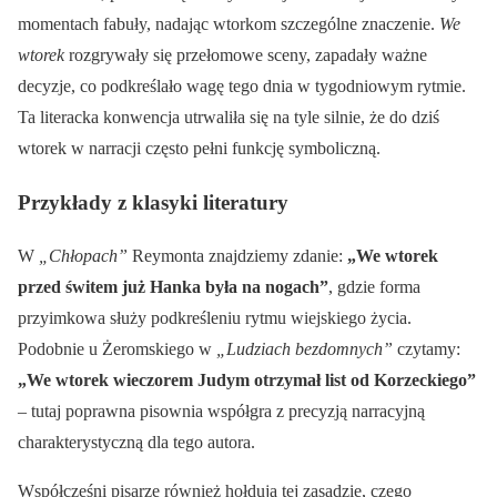
momentach fabuły, nadając wtorkom szczególne znaczenie.
We
wtorek
rozgrywały się przełomowe sceny, zapadały ważne
decyzje, co podkreślało wagę tego dnia w tygodniowym rytmie.
Ta literacka konwencja utrwaliła się na tyle silnie, że do dziś
wtorek w narracji często pełni funkcję symboliczną.
Przykłady z klasyki literatury
W
„Chłopach”
Reymonta znajdziemy zdanie:
„We wtorek
przed świtem już Hanka była na nogach”
, gdzie forma
przyimkowa służy podkreśleniu rytmu wiejskiego życia.
Podobnie u Żeromskiego w
„Ludziach bezdomnych”
czytamy:
„We wtorek wieczorem Judym otrzymał list od Korzeckiego”
– tutaj poprawna pisownia współgra z precyzją narracyjną
charakterystyczną dla tego autora.
Współcześni pisarze również hołdują tej zasadzie, czego