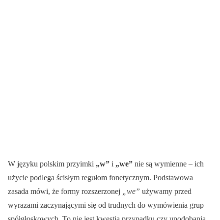
W języku polskim przyimki
„w”
i
„we”
nie są wymienne – ich
użycie podlega ścisłym regułom fonetycznym. Podstawowa
zasada mówi, że formy rozszerzonej
„we”
używamy przed
wyrazami zaczynającymi się od trudnych do wymówienia grup
spółgłoskowych. To nie jest kwestia przypadku czy upodobania,