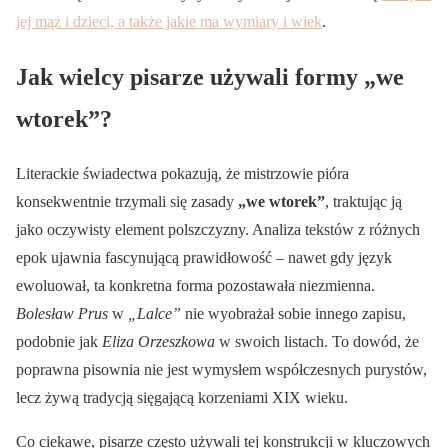
jej mąż i dzieci, a także jakie ma wymiary i wiek
.
Jak wielcy pisarze używali formy „we
wtorek”?
Literackie świadectwa pokazują, że mistrzowie pióra
konsekwentnie trzymali się zasady
„we wtorek”
, traktując ją
jako oczywisty element polszczyzny. Analiza tekstów z różnych
epok ujawnia fascynującą prawidłowość – nawet gdy język
ewoluował, ta konkretna forma pozostawała niezmienna.
Bolesław Prus
w
„Lalce”
nie wyobrażał sobie innego zapisu,
podobnie jak
Eliza Orzeszkowa
w swoich listach. To dowód, że
poprawna pisownia nie jest wymysłem współczesnych purystów,
lecz żywą tradycją sięgającą korzeniami XIX wieku.
Co ciekawe, pisarze często używali tej konstrukcji w kluczowych