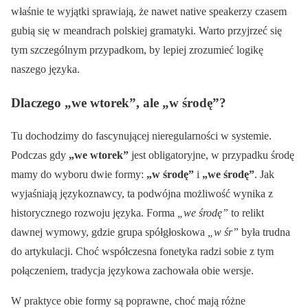
właśnie te wyjątki sprawiają, że nawet native speakerzy czasem
gubią się w meandrach polskiej gramatyki. Warto przyjrzeć się
tym szczególnym przypadkom, by lepiej zrozumieć logikę
naszego języka.
Dlaczego „we wtorek”, ale „w środę”?
Tu dochodzimy do fascynującej nieregularności w systemie.
Podczas gdy
„we wtorek”
jest obligatoryjne, w przypadku środę
mamy do wyboru dwie formy:
„w środę”
i
„we środę”
. Jak
wyjaśniają językoznawcy, ta podwójna możliwość wynika z
historycznego rozwoju języka. Forma
„we środę”
to relikt
dawnej wymowy, gdzie grupa spółgłoskowa
„w śr”
była trudna
do artykulacji. Choć współczesna fonetyka radzi sobie z tym
połączeniem, tradycja językowa zachowała obie wersje.
W praktyce obie formy są poprawne, choć mają różne