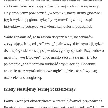
ale konieczność wynikająca z naturalnego rytmu naszej mowy.
Gdy próbujemy powiedzieć
„w wtorek”
, nasze struny głosowe i
język wykonują gimnastykę, by wymówić tę zbitkę – stąd
instynktowna potrzeba wstawienia samogłoski pośredniej.
Warto zapamiętać, że ta zasada dotyczy nie tylko wyrazów
zaczynających się od
„w”
czy
„f”
, ale wszystkich sytuacji, gdzie
dwie spółgłoski zderzają się w niewygodny sposób. Przykładowo
mówimy
„we Lwowie”
, choć miasto zaczyna się na
„L”
, bo
połączenie
„w L”
sprawia trudność artykulacyjną. Podobnie
rzecz się ma z wyrażeniem
„we mgle”
, gdzie
„w m”
wymaga
rozdzielenia samogłoską.
Kiedy stosujemy formę rozszerzoną?
Forma
„we”
jest obowiązkowa w trzech głównych przypadkach.
Po pierwsze – przed wyrazami zaczynającymi się od
„w”
lub
„f”