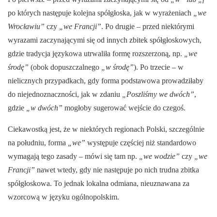
po których następuje kolejna spółgłoska, jak w wyrażeniach
„we
Wrocławiu”
czy
„we Francji”
. Po drugie – przed niektórymi
wyrazami zaczynającymi się od innych zbitek spółgłoskowych,
gdzie tradycja językowa utrwaliła formę rozszerzoną, np.
„we
środę”
(obok dopuszczalnego
„w środę”
). Po trzecie – w
nielicznych przypadkach, gdy forma podstawowa prowadziłaby
do niejednoznaczności, jak w zdaniu
„Poszliśmy we dwóch”
,
gdzie
„w dwóch”
mogłoby sugerować wejście do czegoś.
Ciekawostką jest, że w niektórych regionach Polski, szczególnie
na południu, forma
„we”
występuje częściej niż standardowo
wymagają tego zasady – mówi się tam np.
„we wodzie”
czy
„we
Francji”
nawet wtedy, gdy nie następuje po nich trudna zbitka
spółgłoskowa. To jednak lokalna odmiana, nieuznawana za
wzorcową w języku ogólnopolskim.