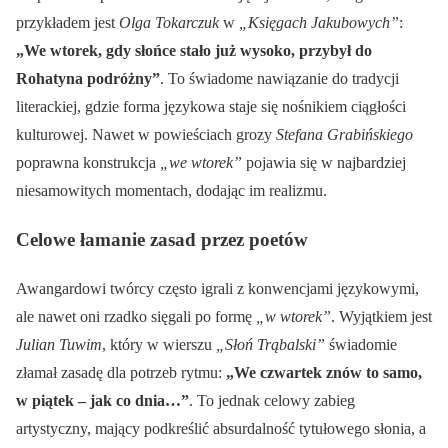
przykładem jest
Olga Tokarczuk
w
„Księgach Jakubowych”
:
„We wtorek, gdy słońce stało już wysoko, przybył do
Rohatyna podróżny”
. To świadome nawiązanie do tradycji
literackiej, gdzie forma językowa staje się nośnikiem ciągłości
kulturowej. Nawet w powieściach grozy
Stefana Grabińskiego
poprawna konstrukcja
„we wtorek”
pojawia się w najbardziej
niesamowitych momentach, dodając im realizmu.
Celowe łamanie zasad przez poetów
Awangardowi twórcy często igrali z konwencjami językowymi,
ale nawet oni rzadko sięgali po formę
„w wtorek”
. Wyjątkiem jest
Julian Tuwim
, który w wierszu
„Słoń Trąbalski”
świadomie
złamał zasadę dla potrzeb rytmu:
„We czwartek znów to samo,
w piątek – jak co dnia…”
. To jednak celowy zabieg
artystyczny, mający podkreślić absurdalność tytułowego słonia, a