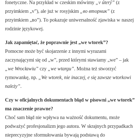
fonetyczne. Na przykład w czeskim mówimy
„v úterý”
(z
przyimkiem „v”), ale już w rosyjskim
„во вторник”
(z
przyimkiem „во”). To pokazuje uniwersalność zjawiska w naszej
rodzinie językowej.
Jak zapamiętać, że poprawnie jest „we wtorek”?
Pomocne może być skojarzenie z innymi wyrazami
zaczynającymi się od „w”, przed którymi stawiamy „we” – jak
„we Wrocławiu”
czy
„we wtargu”
. Można też stworzyć
rymowankę, np.
„We wtorek, nie inaczej, e się zawsze wtorkowi
należy”
.
Czy w oficjalnych dokumentach błąd w pisowni „we wtorek”
ma znaczenie prawne?
Choć sam błąd nie wpływa na ważność dokumentu, może
podważyć profesjonalizm jego autora. W skrajnych przypadkach
nieprecyzyjne sformułowania bywają podstawą do