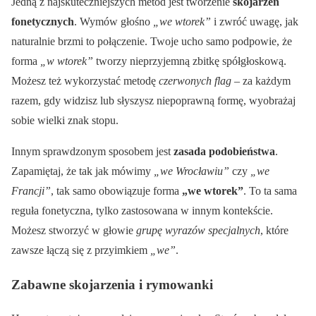
Jedną z najskuteczniejszych metod jest tworzenie
skojarzeń
fonetycznych
. Wymów głośno
„we wtorek”
i zwróć uwagę, jak
naturalnie brzmi to połączenie. Twoje ucho samo podpowie, że
forma
„w wtorek”
tworzy nieprzyjemną zbitkę spółgłoskową.
Możesz też wykorzystać metodę
czerwonych flag
– za każdym
razem, gdy widzisz lub słyszysz niepoprawną formę, wyobrażaj
sobie wielki znak stopu.
Innym sprawdzonym sposobem jest
zasada podobieństwa
.
Zapamiętaj, że tak jak mówimy
„we Wrocławiu”
czy
„we
Francji”
, tak samo obowiązuje forma
„we wtorek”
. To ta sama
reguła fonetyczna, tylko zastosowana w innym kontekście.
Możesz stworzyć w głowie
grupę wyrazów specjalnych
, które
zawsze łączą się z przyimkiem
„we”
.
Zabawne skojarzenia i rymowanki