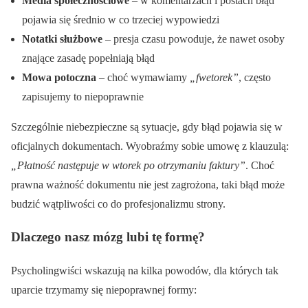
Media społecznościowe
– w komentarzach i postach błąd
pojawia się średnio w co trzeciej wypowiedzi
Notatki służbowe
– presja czasu powoduje, że nawet osoby
znające zasadę popełniają błąd
Mowa potoczna
– choć wymawiamy
„fwetorek”
, często
zapisujemy to niepoprawnie
Szczególnie niebezpieczne są sytuacje, gdy błąd pojawia się w
oficjalnych dokumentach. Wyobraźmy sobie umowę z klauzulą:
„Płatność następuje w wtorek po otrzymaniu faktury”
. Choć
prawna ważność dokumentu nie jest zagrożona, taki błąd może
budzić wątpliwości co do profesjonalizmu strony.
Dlaczego nasz mózg lubi tę formę?
Psycholingwiści wskazują na kilka powodów, dla których tak
uparcie trzymamy się niepoprawnej formy: