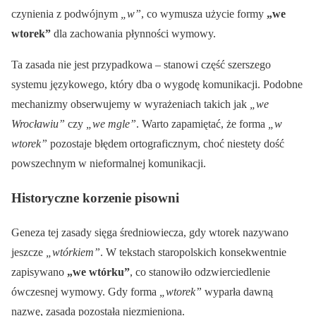
czynienia z podwójnym
„w”
, co wymusza użycie formy
„we
wtorek”
dla zachowania płynności wymowy.
Ta zasada nie jest przypadkowa – stanowi część szerszego
systemu językowego, który dba o wygodę komunikacji. Podobne
mechanizmy obserwujemy w wyrażeniach takich jak
„we
Wrocławiu”
czy
„we mgle”
. Warto zapamiętać, że forma
„w
wtorek”
pozostaje błędem ortograficznym, choć niestety dość
powszechnym w nieformalnej komunikacji.
Historyczne korzenie pisowni
Geneza tej zasady sięga średniowiecza, gdy wtorek nazywano
jeszcze
„wtórkiem”
. W tekstach staropolskich konsekwentnie
zapisywano
„we wtórku”
, co stanowiło odzwierciedlenie
ówczesnej wymowy. Gdy forma
„wtorek”
wyparła dawną
nazwę, zasada pozostała niezmieniona.