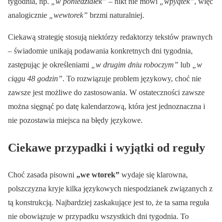
tygodnia, np.
„w poniedziałek”
– nikt nie mówi
„wpyątek”
, więc
analogicznie
„wewtorek”
brzmi naturalniej.
Ciekawą strategię stosują niektórzy redaktorzy tekstów prawnych
– świadomie unikają podawania konkretnych dni tygodnia,
zastępując je określeniami
„w drugim dniu roboczym”
lub
„w
ciągu 48 godzin”
. To rozwiązuje problem językowy, choć nie
zawsze jest możliwe do zastosowania. W ostateczności zawsze
można sięgnąć po datę kalendarzową, która jest jednoznaczna i
nie pozostawia miejsca na błędy językowe.
Ciekawe przypadki i wyjątki od reguły
Choć zasada pisowni
„we wtorek”
wydaje się klarowna,
polszczyzna kryje kilka językowych niespodzianek związanych z
tą konstrukcją. Najbardziej zaskakujące jest to, że ta sama reguła
nie obowiązuje w przypadku wszystkich dni tygodnia. To