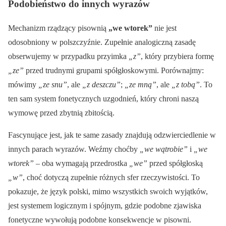
Podobieństwo do innych wyrazów
Mechanizm rządzący pisownią
„we wtorek”
nie jest
odosobniony w polszczyźnie. Zupełnie analogiczną zasadę
obserwujemy w przypadku przyimka
„z”
, który przybiera formę
„ze”
przed trudnymi grupami spółgłoskowymi. Porównajmy:
mówimy
„ze snu”
, ale
„z deszczu”
;
„ze mną”
, ale
„z tobą”
. To
ten sam system fonetycznych uzgodnień, który chroni naszą
wymowę przed zbytnią zbitością.
Fascynujące jest, jak te same zasady znajdują odzwierciedlenie w
innych parach wyrazów. Weźmy choćby
„we wątrobie”
i
„we
wtorek”
– oba wymagają przedrostka
„we”
przed spółgłoską
„w”
, choć dotyczą zupełnie różnych sfer rzeczywistości. To
pokazuje, że język polski, mimo wszystkich swoich wyjątków,
jest systemem logicznym i spójnym, gdzie podobne zjawiska
fonetyczne wywołują podobne konsekwencje w pisowni.