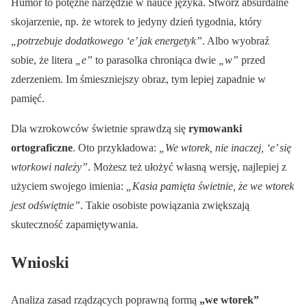
Humor to potężne narzędzie w nauce języka. Stwórz absurdalne
skojarzenie, np. że wtorek to jedyny dzień tygodnia, który
„potrzebuje dodatkowego ‘e’ jak energetyk”
. Albo wyobraź
sobie, że litera
„e”
to parasolka chroniąca dwie
„w”
przed
zderzeniem. Im śmieszniejszy obraz, tym lepiej zapadnie w
pamięć.
Dla wzrokowców świetnie sprawdzą się
rymowanki
ortograficzne
. Oto przykładowa:
„We wtorek, nie inaczej, ‘e’ się
wtorkowi należy”
. Możesz też ułożyć własną wersję, najlepiej z
użyciem swojego imienia:
„Kasia pamięta świetnie, że we wtorek
jest odświętnie”
. Takie osobiste powiązania zwiększają
skuteczność zapamiętywania.
Wnioski
Analiza zasad rządzących poprawną formą
„we wtorek”