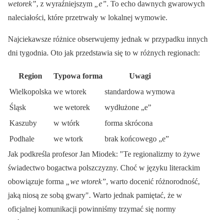
wetorek”
, z wyraźniejszym
„e”
. To echo dawnych gwarowych
naleciałości, które przetrwały w lokalnej wymowie.
Najciekawsze różnice obserwujemy jednak w przypadku innych
dni tygodnia. Oto jak przedstawia się to w różnych regionach:
Region
Typowa forma
Uwagi
Wielkopolska
we wtorek
standardowa wymowa
Śląsk
we wetorek
wydłużone „e”
Kaszuby
w wtórk
forma skrócona
Podhale
we wtork
brak końcowego „e”
Jak podkreśla profesor Jan Miodek:
Te regionalizmy to żywe
świadectwo bogactwa polszczyzny. Choć w języku literackim
obowiązuje forma
„we wtorek”
, warto docenić różnorodność,
jaką niosą ze sobą gwary
. Warto jednak pamiętać, że w
oficjalnej komunikacji powinniśmy trzymać się normy