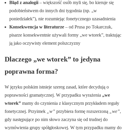
Błąd z analogii
– większość osób myli się, bo kieruje się
podobieństwem do innych dni tygodnia (np. „w
poniedziałek”), nie rozumiejąc fonetycznego uzasadnienia
Konsekwencja w literaturze
– od Prusa po Tokarczuk,
pisarze konsekwentnie używali formy „we wtorek”, traktując
ją jako oczywisty element polszczyzny
Dlaczego „we wtorek” to jedyna
poprawna forma?
W języku polskim istnieje szereg zasad, które decydują o
poprawności gramatycznej. W przypadku wyrażenia
„we
wtorek”
mamy do czynienia z klasycznym przykładem reguły
fonetycznej. Przyimek
„w”
przybiera formę rozszerzoną
„we”
,
gdy następujące po nim słowo zaczyna się od trudnej do
wymówienia grupy spółgłoskowej. W tym przypadku mamy do