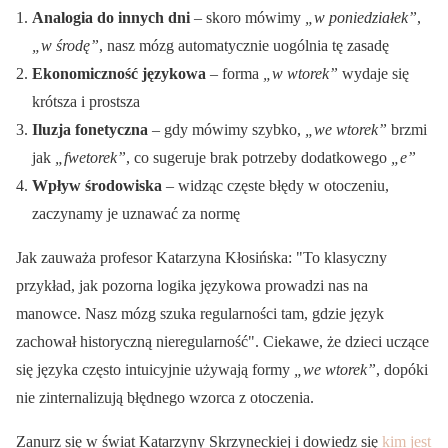
Analogia do innych dni
– skoro mówimy
„w poniedziałek”
,
„w środę”
, nasz mózg automatycznie uogólnia tę zasadę
Ekonomiczność językowa
– forma
„w wtorek”
wydaje się
krótsza i prostsza
Iluzja fonetyczna
– gdy mówimy szybko,
„we wtorek”
brzmi
jak
„fwetorek”
, co sugeruje brak potrzeby dodatkowego
„e”
Wpływ środowiska
– widząc częste błędy w otoczeniu,
zaczynamy je uznawać za normę
Jak zauważa profesor Katarzyna Kłosińska:
To klasyczny
przykład, jak pozorna logika językowa prowadzi nas na
manowce. Nasz mózg szuka regularności tam, gdzie język
zachował historyczną nieregularność
. Ciekawe, że dzieci uczące
się języka często intuicyjnie używają formy
„we wtorek”
, dopóki
nie zinternalizują błędnego wzorca z otoczenia.
Zanurz się w świat Katarzyny Skrzyneckiej i dowiedz się
kim jest