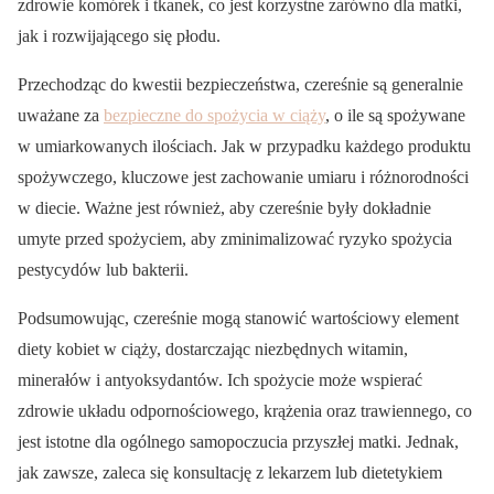
zdrowie komórek i tkanek, co jest korzystne zarówno dla matki,
jak i rozwijającego się płodu.
Przechodząc do kwestii bezpieczeństwa, czereśnie są generalnie
uważane za
bezpieczne do spożycia w ciąży
, o ile są spożywane
w umiarkowanych ilościach. Jak w przypadku każdego produktu
spożywczego, kluczowe jest zachowanie umiaru i różnorodności
w diecie. Ważne jest również, aby czereśnie były dokładnie
umyte przed spożyciem, aby zminimalizować ryzyko spożycia
pestycydów lub bakterii.
Podsumowując, czereśnie mogą stanowić wartościowy element
diety kobiet w ciąży, dostarczając niezbędnych witamin,
minerałów i antyoksydantów. Ich spożycie może wspierać
zdrowie układu odpornościowego, krążenia oraz trawiennego, co
jest istotne dla ogólnego samopoczucia przyszłej matki. Jednak,
jak zawsze, zaleca się konsultację z lekarzem lub dietetykiem