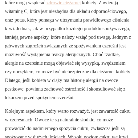
które mogą wspierać
zdrowie ciężarnej
kobiety. Zawierają
witaminę C, która jest niezbędna dla układu odpornościowego,
oraz potas, który pomaga w utrzymaniu prawidłowego ciśnienia
krwi. Jednak, jak w przypadku każdego produktu spożywczego,
istnieją pewne aspekty, które należy wziąć pod uwagę. Jednym z
głównych zagrożeń związanych ze spożywaniem czereśni jest
możliwość wystąpienia reakcji alergicznych. Choć rzadkie,
alergie na czereśnie mogą objawiać się wysypką, swędzeniem
czy obrzękiem, co może być niebezpieczne dla ciężarnej kobiety.
Dlatego, jeśli kobieta w ciąży ma historię alergii na owoce
pestkowe, powinna zachować ostrożność i skonsultować się z
lekarzem przed spożyciem czereśni.
Kolejnym aspektem, który warto rozważyć, jest zawartość cukru
w czereśniach. Owoce te są naturalnie słodkie, co może
prowadzić do nadmiernego spożycia cukru, zwłaszcza jeśli są
spożywane w dużych ilościach. Wysoki poziom cukru we krwi